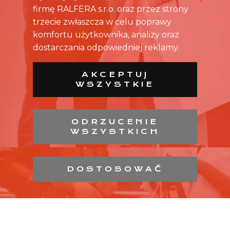
firmę RALFERA s.r.o. oraz przez strony
trzecie zwłaszcza w celu poprawy
komfortu użytkownika, analizy oraz
dostarczania odpowiedniej reklamy.
AKCEPTUJ
WSZYSTKIE
ODRZUCENIE
WSZYSTKICH
DOSTOSOWAĆ
Przegląd ofert pracy w centrach handlowych w całej