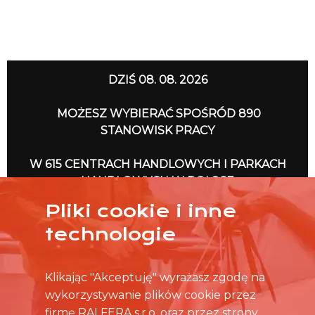
DZIŚ 08. 08. 2026
MOŻESZ WYBIERAĆ SPOŚRÓD 890
STANOWISK PRACY
W 615 CENTRACH HANDLOWYCH I PARKACH
HANDLOWYCH W POLSCE
Pliki cookie i inne
NO TO RUSZAMY
technologie
Klikając "Akceptuję" wyrażasz zgodę na
wykorzystywanie plików cookie przez
firmę RALFERA s.r.o. oraz przez strony