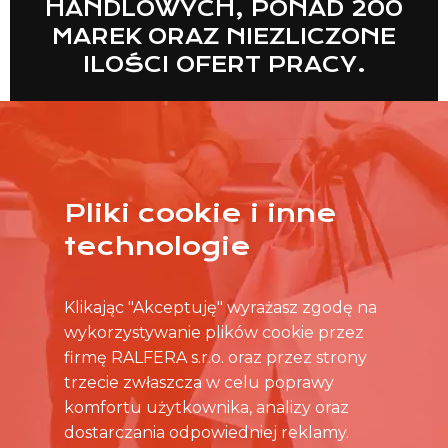
HANDLOWYCH, PONAD 200
MAREK ORAZ NIEZLICZONE
ILOŚCI OFERT PRACY.
Pliki cookie i inne
WIĘCEJ
technologie
Klikając "Akceptuję" wyrażasz zgodę na
wykorzystywanie plików cookie przez
firmę RALFERA s.r.o. oraz przez strony
trzecie zwłaszcza w celu poprawy
komfortu użytkownika, analizy oraz
dostarczania odpowiedniej reklamy.