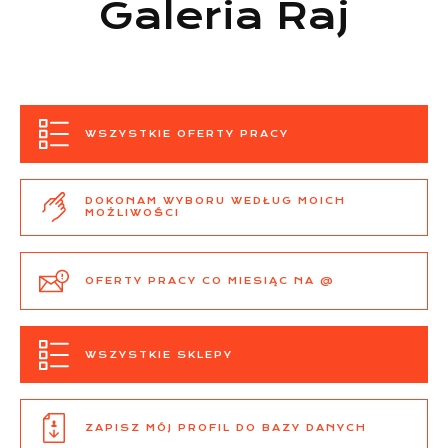
Galeria Raj
WSZYSTKIE OFERTY PRACY
DOKONAM WYBORU WEDŁUG MOICH
MOŻLIWOŚCI
OFERTY PRACY CO MIESIĄC NA @
WSZYSTKIE SKLEPY
ZAPISZ MÓJ PROFIL DO BAZY DANYCH