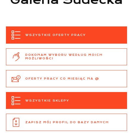
Galeria Sudecka
WSZYSTKIE OFERTY PRACY
DOKONAM WYBORU WEDŁUG MOICH
MOŻLIWOŚCI
OFERTY PRACY CO MIESIĄC NA @
WSZYSTKIE SKLEPY
ZAPISZ MÓJ PROFIL DO BAZY DANYCH