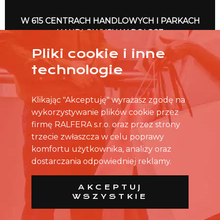
W 615 CENTRACH HANDLOWYCH I PARKACH
HANDLOWYCH W POLSCE
Pliki cookie i inne
NO TO RUSZAMY
technologie
Klikając "Akceptuję" wyrażasz zgodę na
wykorzystywanie plików cookie przez
firmę RALFERA s.r.o. oraz przez strony
trzecie zwłaszcza w celu poprawy
komfortu użytkownika, analizy oraz
dostarczania odpowiedniej reklamy.
AKCEPTUJ
WSZYSTKIE