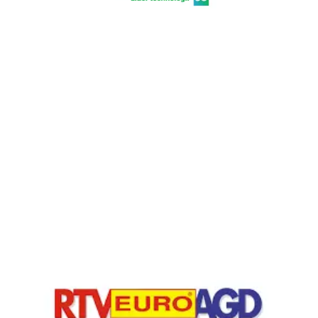
Chain: RTV EURO AGD
Position count: 0