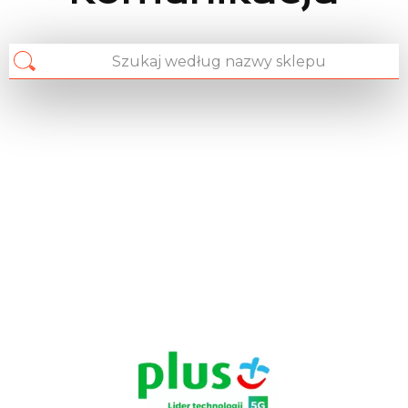
Chain: PLUS
Position count: 0