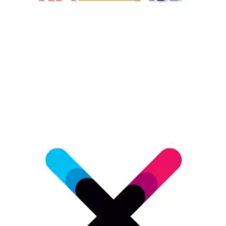
Lista sklepów
Chain: X-KOM
Position count: 0
Lista CH
Informacje