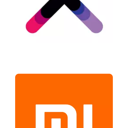
Chain: XIAOMI Store
Position count: 0