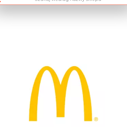
Chain: MCDONALD’S
Position count: 0