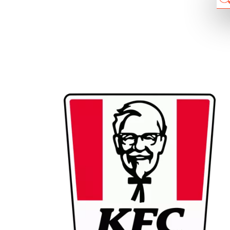
Chain: KFC
Position count: 0