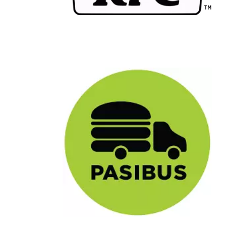
Chain: Pasibus
Position count: 0