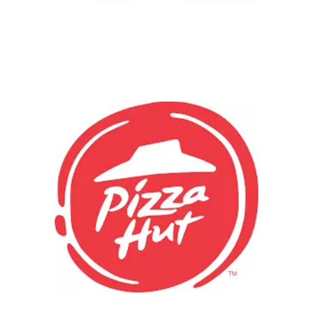
Chain: PIZZA HUT
Position count: 0