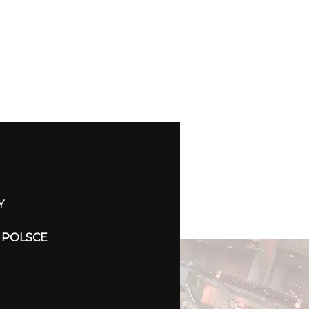
Y
 POLSCE