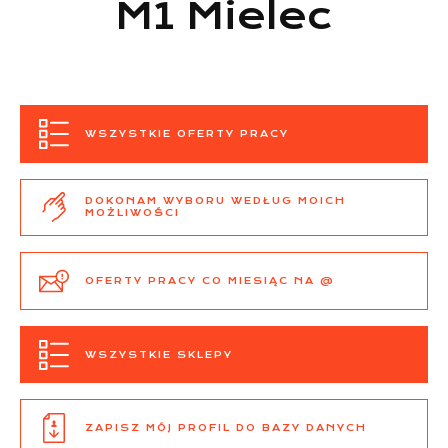
M1 Mielec
WSZYSTKIE OFERTY PRACY
DOKONAM WYBORU WEDŁUG MOICH
MOŻLIWOŚCI
OFERTY PRACY CO MIESIĄC NA @
WSZYSTKIE SKLEPY
ZAPISZ MÓJ PROFIL DO BAZY DANYCH