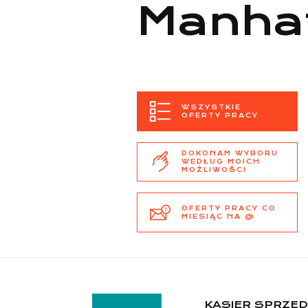
Manha
WSZYSTKIE
OFERTY PRACY
DOKONAM WYBORU
WEDŁUG MOICH
MOŻLIWOŚCI
OFERTY PRACY CO
MIESIĄC NA @
KASJER SPRZED