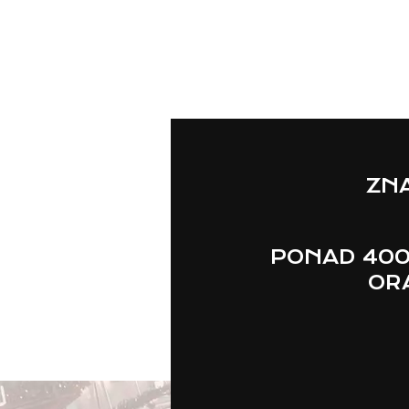
ZNA
PONAD 400
ORA