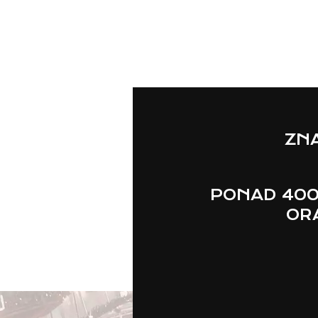
ZNA
PONAD 400
ORA