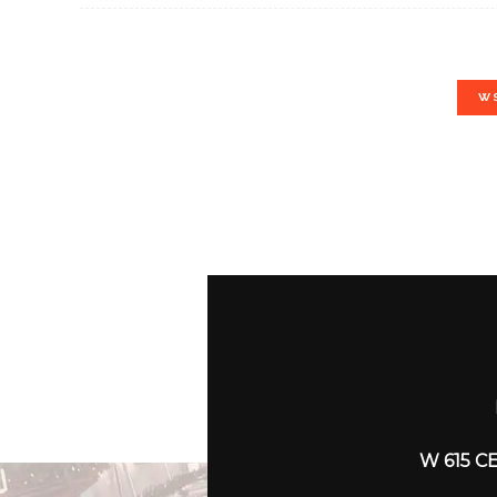
W
W 615 