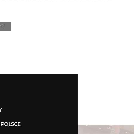
CH
Y
 POLSCE