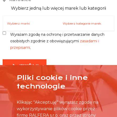
Wybierz jedną lub więcej marek lub kategorii
Wybierz marki
Wybierz kategorie marek
Wyrażam zgodę na ochronę i przetwarzanie danych
osobistych zgodnie z obowiązującymi
zasadami i
przepisami
.
WYŚLIJ
Pliki cookie i inne
technologie
Klikając "Akceptuję" wyrażasz zgodę na
wykorzystywanie plików cookie przez
firmę RALFERA s.r.o. oraz przez strony