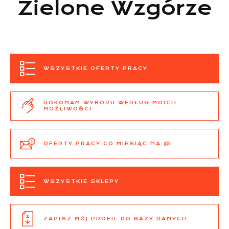
Zielone Wzgórze
WSZYSTKIE OFERTY PRACY
DOKONAM WYBORU WEDŁUG MOICH
MOŻLIWOŚCI
OFERTY PRACY CO MIESIĄC NA @
WSZYSTKIE SKLEPY
ZAPISZ MÓJ PROFIL DO BAZY DANYCH