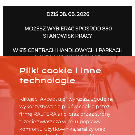
DZIŚ 08. 08. 2026
MOŻESZ WYBIERAĆ SPOŚRÓD 890
STANOWISK PRACY
W 615 CENTRACH HANDLOWYCH I PARKACH
HANDLOWYCH W POLSCE
Pliki cookie i inne
NO TO RUSZAMY
technologie
Klikając "Akceptuję" wyrażasz zgodę na
wykorzystywanie plików cookie przez
firmę RALFERA s.r.o. oraz przez strony
trzecie zwłaszcza w celu poprawy
komfortu użytkownika, analizy oraz