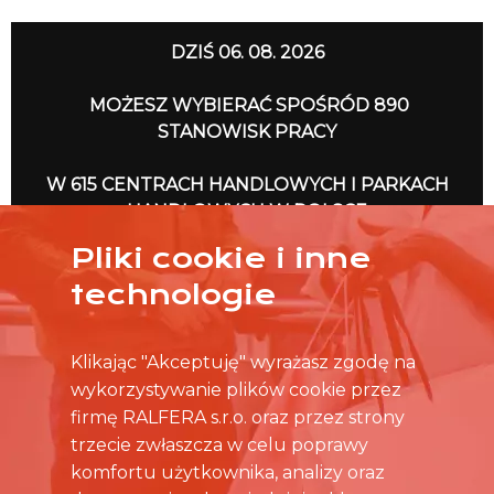
DZIŚ 06. 08. 2026
MOŻESZ WYBIERAĆ SPOŚRÓD 890
STANOWISK PRACY
W 615 CENTRACH HANDLOWYCH I PARKACH
HANDLOWYCH W POLSCE
Pliki cookie i inne
NO TO RUSZAMY
technologie
Klikając "Akceptuję" wyrażasz zgodę na
wykorzystywanie plików cookie przez
firmę RALFERA s.r.o. oraz przez strony
trzecie zwłaszcza w celu poprawy
komfortu użytkownika, analizy oraz