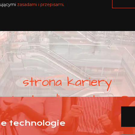
zującymi
zasadami i przepisami
.
nne technologie