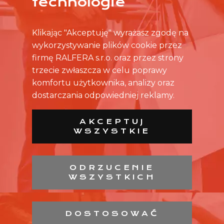
technologie
Klikając "Akceptuję" wyrażasz zgodę na
wykorzystywanie plików cookie przez
firmę RALFERA s.r.o. oraz przez strony
trzecie zwłaszcza w celu poprawy
komfortu użytkownika, analizy oraz
dostarczania odpowiedniej reklamy.
AKCEPTUJ
WSZYSTKIE
ODRZUCENIE
WSZYSTKICH
LISTA SKLEPÓW
LISTA CH
KONTAKT
DOSTOSOWAĆ
OCHRONA DANYCH OSOBISTYCH