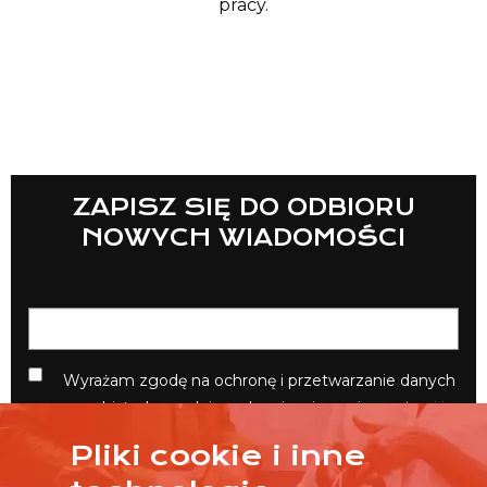
pracy.
Lista sklepów
ZAPISZ SIĘ DO ODBIORU
NOWYCH WIADOMOŚCI
Lista CH
Informacje
Wyrażam zgodę na ochronę i przetwarzanie danych
osobistych zgodnie z obowiązującymi
zasadami i
przepisami
.
Pliki cookie i inne