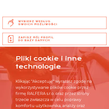
WYBIERZ WEDŁUG
SWOICH MOŻLIWOŚCI
ZAPISZ MÓJ PROFIL
DO BAZY DANYCH
OFERTY PRACY
Pliki cookie i inne
CO MIESIĄC NA @
technologie
Klikając "Akceptuję" wyrażasz zgodę na
wykorzystywanie plików cookie przez
firmę RALFERA s.r.o. oraz przez strony
trzecie zwłaszcza w celu poprawy
komfortu użytkownika, analizy oraz