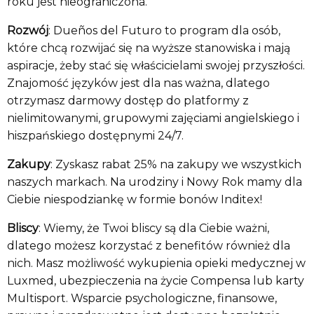
roku jest nieograniczona.
Rozwój
: Dueños del Futuro to program dla osób,
które chcą rozwijać się na wyższe stanowiska i mają
Lista sklepów
aspiracje, żeby stać się właścicielami swojej przyszłości.
Znajomość języków jest dla nas ważna, dlatego
otrzymasz darmowy dostęp do platformy z
Lista CH
nielimitowanymi, grupowymi zajęciami angielskiego i
hiszpańskiego dostępnymi 24/7.
Informacje
Zakupy
: Zyskasz rabat 25% na zakupy we wszystkich
naszych markach. Na urodziny i Nowy Rok mamy dla
Ciebie niespodziankę w formie bonów Inditex!
Bliscy
: Wiemy, że Twoi bliscy są dla Ciebie ważni,
dlatego możesz korzystać z benefitów również dla
nich. Masz możliwość wykupienia opieki medycznej w
Luxmed, ubezpieczenia na życie Compensa lub karty
Multisport. Wsparcie psychologiczne, finansowe,