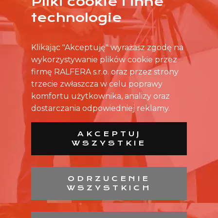
Pliki cookie i inne
technologie
Klikając "Akceptuję" wyrażasz zgodę na
wykorzystywanie plików cookie przez
firmę RALFERA s.r.o. oraz przez strony
trzecie zwłaszcza w celu poprawy
komfortu użytkownika, analizy oraz
dostarczania odpowiedniej reklamy.
AKCEPTUJ
WSZYSTKIE
ODRZUCENIE
WSZYSTKICH