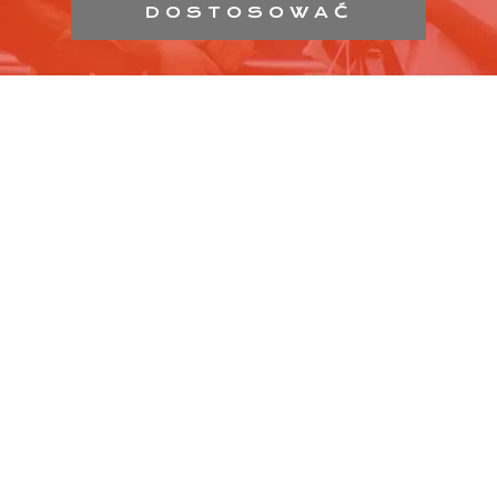
DOSTOSOWAĆ
Przegląd ofert pracy w centrach handlowych w całej
Polsce.
Najszybszy i najprostszy sposób na znalezienie pracy
w centrach handlowych.
Miejsce przeznaczone do bezpośredniego kontaktu
między kandydatami i sklepami bez osób trzecich.
Bez reklam i całkowicie za darmo dla wszystkich osób