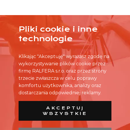
Pliki cookie i inne
ŻADNA OFERTA CIĘ NIE ZAINTERESOWAŁA?
technologie
SKONTAKTUJ SIĘ BEZPOŚREDNIO ZE SKLEPEM.
Klikając "Akceptuję" wyrażasz zgodę na
wykorzystywanie plików cookie przez
firmę RALFERA s.r.o. oraz przez strony
trzecie zwłaszcza w celu poprawy
komfortu użytkownika, analizy oraz
dostarczania odpowiedniej reklamy.
AKCEPTUJ
WSZYSTKIE