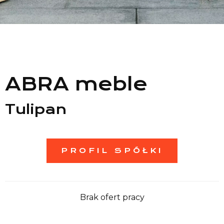
Lista sklepów
Lista CH
Informacje
ABRA meble
Tulipan
PROFIL SPÓŁKI
Brak ofert pracy