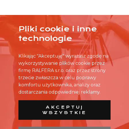
Pliki cookie i inne
ŻADNA OFERTA CIĘ NIE ZAINTERESOWAŁA?
technologie
SKONTAKTUJ SIĘ BEZPOŚREDNIO ZE SKLEPEM.
Klikając "Akceptuję" wyrażasz zgodę na
wykorzystywanie plików cookie przez
firmę RALFERA s.r.o. oraz przez strony
trzecie zwłaszcza w celu poprawy
komfortu użytkownika, analizy oraz
dostarczania odpowiedniej reklamy.
AKCEPTUJ
WSZYSTKIE