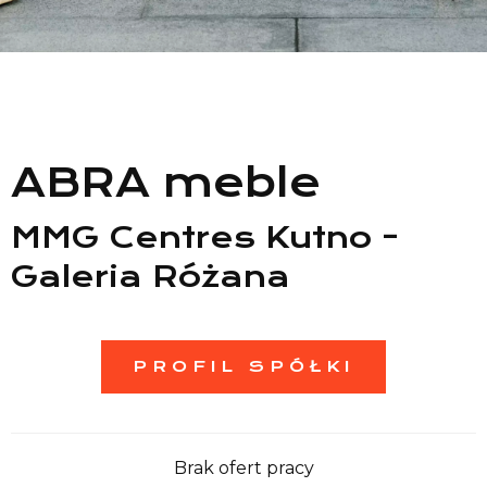
Lista sklepów
Lista CH
ABRA meble
Informacje
MMG Centres Kutno -
Galeria Różana
PROFIL SPÓŁKI
Brak ofert pracy