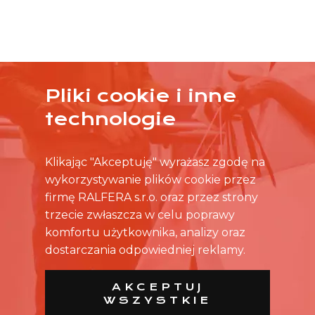
Pliki cookie i inne
ŻADNA OFERTA CIĘ NIE ZAINTERESOWAŁA?
technologie
SKONTAKTUJ SIĘ BEZPOŚREDNIO ZE SKLEPEM.
Klikając "Akceptuję" wyrażasz zgodę na
wykorzystywanie plików cookie przez
firmę RALFERA s.r.o. oraz przez strony
trzecie zwłaszcza w celu poprawy
komfortu użytkownika, analizy oraz
dostarczania odpowiedniej reklamy.
AKCEPTUJ
WSZYSTKIE