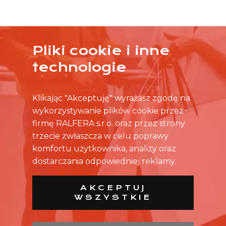
Pliki cookie i inne
ŻADNA OFERTA CIĘ NIE ZAINTERESOWAŁA?
technologie
SKONTAKTUJ SIĘ BEZPOŚREDNIO ZE SKLEPEM.
Klikając "Akceptuję" wyrażasz zgodę na
wykorzystywanie plików cookie przez
firmę RALFERA s.r.o. oraz przez strony
trzecie zwłaszcza w celu poprawy
komfortu użytkownika, analizy oraz
dostarczania odpowiedniej reklamy.
AKCEPTUJ
WSZYSTKIE