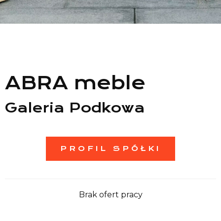
Lista sklepów
Lista CH
Informacje
ABRA meble
Galeria Podkowa
PROFIL SPÓŁKI
Brak ofert pracy