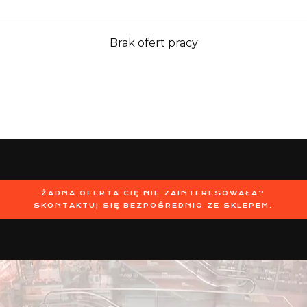
Brak ofert pracy
ŻADNA OFERTA CIĘ NIE ZAINTERESOWAŁA?
SKONTAKTUJ SIĘ BEZPOŚREDNIO ZE SKLEPEM.