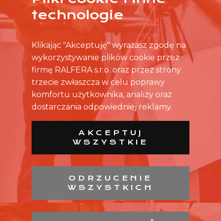
ŻADNA OFERTA CIĘ NIE ZAINTERESOWAŁA?
technologie
SKONTAKTUJ SIĘ BEZPOŚREDNIO ZE SKLEPEM.
Klikając "Akceptuję" wyrażasz zgodę na
wykorzystywanie plików cookie przez
firmę RALFERA s.r.o. oraz przez strony
trzecie zwłaszcza w celu poprawy
komfortu użytkownika, analizy oraz
dostarczania odpowiedniej reklamy.
AKCEPTUJ
WSZYSTKIE
ODRZUCENIE
WSZYSTKICH
LISTA SKLEPÓW
LISTA CH
KONTAKT