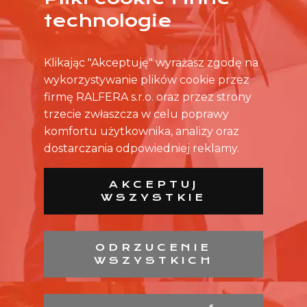
ŻADNA OFERTA CIĘ NIE ZAINTERESOWAŁA?
technologie
SKONTAKTUJ SIĘ BEZPOŚREDNIO ZE SKLEPEM.
Klikając "Akceptuję" wyrażasz zgodę na
wykorzystywanie plików cookie przez
firmę RALFERA s.r.o. oraz przez strony
trzecie zwłaszcza w celu poprawy
komfortu użytkownika, analizy oraz
dostarczania odpowiedniej reklamy.
AKCEPTUJ
WSZYSTKIE
ODRZUCENIE
WSZYSTKICH
LISTA SKLEPÓW
LISTA CH
KONTAKT