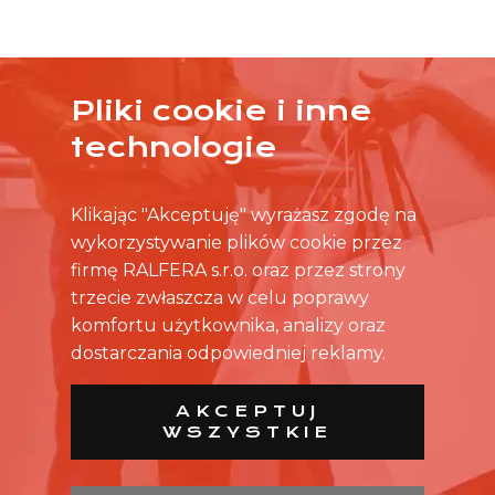
Pliki cookie i inne
ŻADNA OFERTA CIĘ NIE ZAINTERESOWAŁA?
technologie
SKONTAKTUJ SIĘ BEZPOŚREDNIO ZE SKLEPEM.
Klikając "Akceptuję" wyrażasz zgodę na
wykorzystywanie plików cookie przez
firmę RALFERA s.r.o. oraz przez strony
trzecie zwłaszcza w celu poprawy
komfortu użytkownika, analizy oraz
dostarczania odpowiedniej reklamy.
AKCEPTUJ
WSZYSTKIE