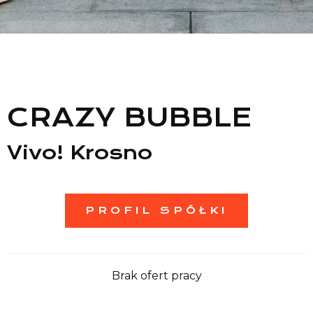
Lista sklepów
Lista CH
Informacje
CRAZY BUBBLE
Vivo! Krosno
PROFIL SPÓŁKI
Brak ofert pracy