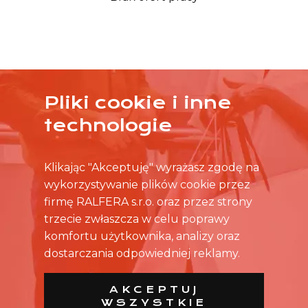
Pliki cookie i inne
ŻADNA OFERTA CIĘ NIE ZAINTERESOWAŁA?
technologie
SKONTAKTUJ SIĘ BEZPOŚREDNIO ZE SKLEPEM.
Klikając "Akceptuję" wyrażasz zgodę na
wykorzystywanie plików cookie przez
firmę RALFERA s.r.o. oraz przez strony
trzecie zwłaszcza w celu poprawy
komfortu użytkownika, analizy oraz
dostarczania odpowiedniej reklamy.
AKCEPTUJ
WSZYSTKIE