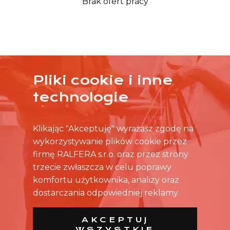
Brak ofert pracy
Pliki cookie i inne
ŻADNA OFERTA CIĘ NIE ZAINTERESOWAŁA?
technologie
SKONTAKTUJ SIĘ BEZPOŚREDNIO ZE SKLEPEM.
Klikając "Akceptuję" wyrażasz zgodę na
wykorzystywanie plików cookie przez
firmę RALFERA s.r.o. oraz przez strony
trzecie zwłaszcza w celu poprawy
komfortu użytkownika, analizy oraz
dostarczania odpowiedniej reklamy.
AKCEPTUJ
WSZYSTKIE