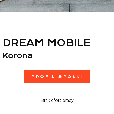
Lista sklepów
Lista CH
Informacje
DREAM MOBILE
Korona
PROFIL SPÓŁKI
Brak ofert pracy