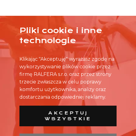
Pliki cookie i inne
ŻADNA OFERTA CIĘ NIE ZAINTERESOWAŁA?
technologie
SKONTAKTUJ SIĘ BEZPOŚREDNIO ZE SKLEPEM.
Klikając "Akceptuję" wyrażasz zgodę na
wykorzystywanie plików cookie przez
firmę RALFERA s.r.o. oraz przez strony
trzecie zwłaszcza w celu poprawy
komfortu użytkownika, analizy oraz
dostarczania odpowiedniej reklamy.
AKCEPTUJ
WSZYSTKIE