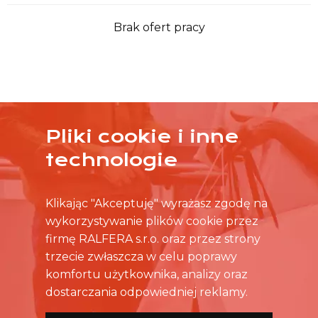
Brak ofert pracy
Pliki cookie i inne
ŻADNA OFERTA CIĘ NIE ZAINTERESOWAŁA?
technologie
SKONTAKTUJ SIĘ BEZPOŚREDNIO ZE SKLEPEM.
Klikając "Akceptuję" wyrażasz zgodę na
wykorzystywanie plików cookie przez
firmę RALFERA s.r.o. oraz przez strony
trzecie zwłaszcza w celu poprawy
komfortu użytkownika, analizy oraz
dostarczania odpowiedniej reklamy.