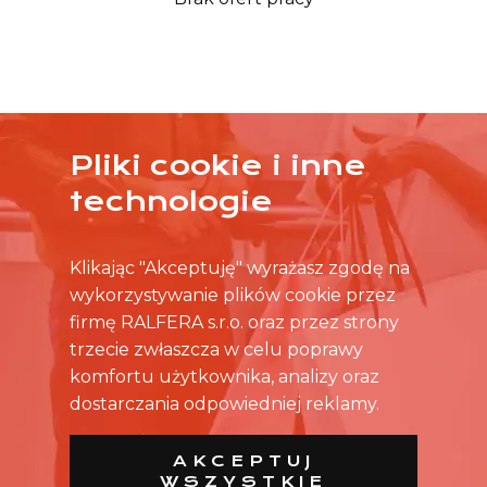
Pliki cookie i inne
ŻADNA OFERTA CIĘ NIE ZAINTERESOWAŁA?
technologie
SKONTAKTUJ SIĘ BEZPOŚREDNIO ZE SKLEPEM.
Klikając "Akceptuję" wyrażasz zgodę na
wykorzystywanie plików cookie przez
firmę RALFERA s.r.o. oraz przez strony
trzecie zwłaszcza w celu poprawy
komfortu użytkownika, analizy oraz
dostarczania odpowiedniej reklamy.
AKCEPTUJ
WSZYSTKIE