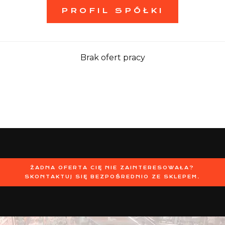
PROFIL SPÓŁKI
Brak ofert pracy
ŻADNA OFERTA CIĘ NIE ZAINTERESOWAŁA?
SKONTAKTUJ SIĘ BEZPOŚREDNIO ZE SKLEPEM.