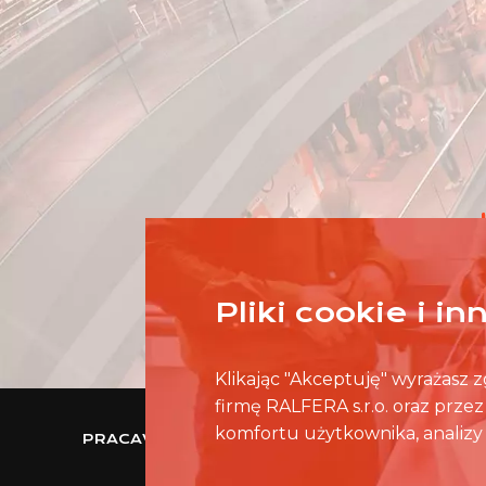
Pliki cookie i i
Klikając "Akceptuję" wyrażasz
firmę RALFERA s.r.o. oraz prze
komfortu użytkownika, analizy 
PRACAWCENTRUMHANDLOWYM.PL