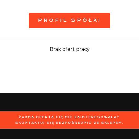
PROFIL SPÓŁKI
Brak ofert pracy
ŻADNA OFERTA CIĘ NIE ZAINTERESOWAŁA?
SKONTAKTUJ SIĘ BEZPOŚREDNIO ZE SKLEPEM.