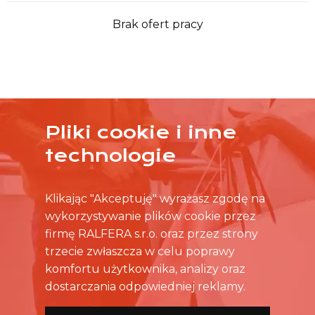
Brak ofert pracy
Pliki cookie i inne
ŻADNA OFERTA CIĘ NIE ZAINTERESOWAŁA?
technologie
SKONTAKTUJ SIĘ BEZPOŚREDNIO ZE SKLEPEM.
Klikając "Akceptuję" wyrażasz zgodę na
wykorzystywanie plików cookie przez
firmę RALFERA s.r.o. oraz przez strony
trzecie zwłaszcza w celu poprawy
komfortu użytkownika, analizy oraz
dostarczania odpowiedniej reklamy.