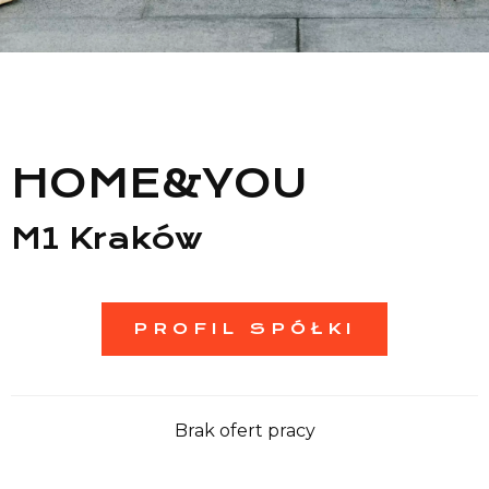
Lista sklepów
Lista CH
Informacje
HOME&YOU
M1 Kraków
PROFIL SPÓŁKI
Brak ofert pracy