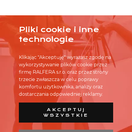
Pliki cookie i inne
ŻADNA OFERTA CIĘ NIE ZAINTERESOWAŁA?
technologie
SKONTAKTUJ SIĘ BEZPOŚREDNIO ZE SKLEPEM.
Klikając "Akceptuję" wyrażasz zgodę na
wykorzystywanie plików cookie przez
firmę RALFERA s.r.o. oraz przez strony
trzecie zwłaszcza w celu poprawy
komfortu użytkownika, analizy oraz
dostarczania odpowiedniej reklamy.
AKCEPTUJ
WSZYSTKIE