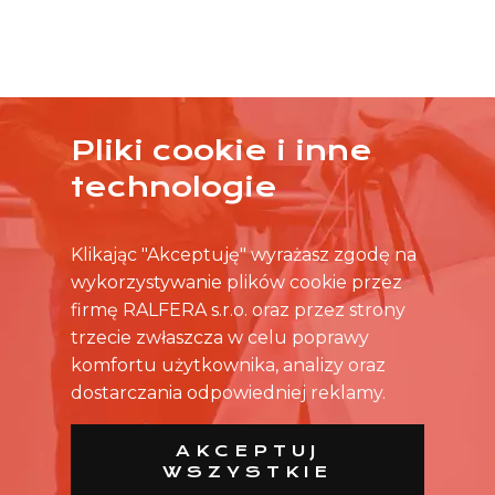
Pliki cookie i inne
ŻADNA OFERTA CIĘ NIE ZAINTERESOWAŁA?
technologie
SKONTAKTUJ SIĘ BEZPOŚREDNIO ZE SKLEPEM.
Klikając "Akceptuję" wyrażasz zgodę na
wykorzystywanie plików cookie przez
firmę RALFERA s.r.o. oraz przez strony
trzecie zwłaszcza w celu poprawy
komfortu użytkownika, analizy oraz
dostarczania odpowiedniej reklamy.
AKCEPTUJ
WSZYSTKIE