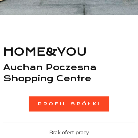
Lista sklepów
Lista CH
HOME&YOU
Informacje
Auchan Poczesna
Shopping Centre
PROFIL SPÓŁKI
Brak ofert pracy