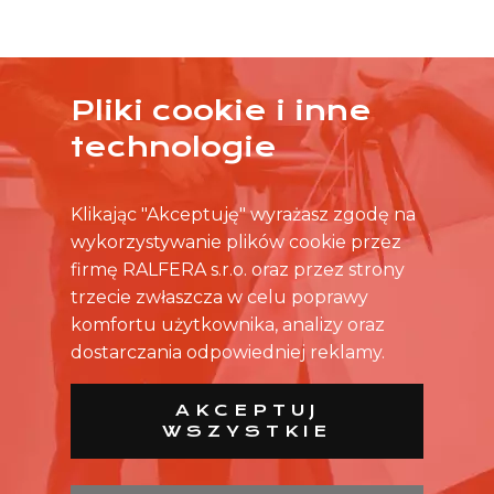
Pliki cookie i inne
ŻADNA OFERTA CIĘ NIE ZAINTERESOWAŁA?
technologie
SKONTAKTUJ SIĘ BEZPOŚREDNIO ZE SKLEPEM.
Klikając "Akceptuję" wyrażasz zgodę na
wykorzystywanie plików cookie przez
firmę RALFERA s.r.o. oraz przez strony
trzecie zwłaszcza w celu poprawy
komfortu użytkownika, analizy oraz
dostarczania odpowiedniej reklamy.
AKCEPTUJ
WSZYSTKIE