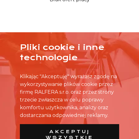
Pliki cookie i inne
ŻADNA OFERTA CIĘ NIE ZAINTERESOWAŁA?
technologie
SKONTAKTUJ SIĘ BEZPOŚREDNIO ZE SKLEPEM.
Klikając "Akceptuję" wyrażasz zgodę na
wykorzystywanie plików cookie przez
firmę RALFERA s.r.o. oraz przez strony
trzecie zwłaszcza w celu poprawy
komfortu użytkownika, analizy oraz
dostarczania odpowiedniej reklamy.
AKCEPTUJ
WSZYSTKIE