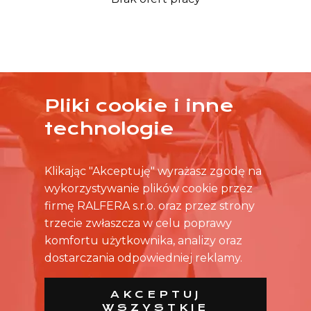
Pliki cookie i inne
ŻADNA OFERTA CIĘ NIE ZAINTERESOWAŁA?
technologie
SKONTAKTUJ SIĘ BEZPOŚREDNIO ZE SKLEPEM.
Klikając "Akceptuję" wyrażasz zgodę na
wykorzystywanie plików cookie przez
firmę RALFERA s.r.o. oraz przez strony
trzecie zwłaszcza w celu poprawy
komfortu użytkownika, analizy oraz
dostarczania odpowiedniej reklamy.
AKCEPTUJ
WSZYSTKIE