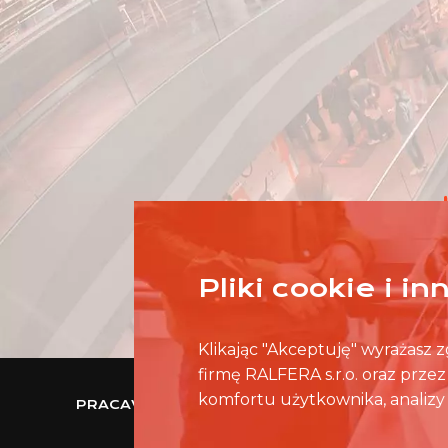
Pliki cookie i i
Klikając "Akceptuję" wyrażasz
firmę RALFERA s.r.o. oraz prze
komfortu użytkownika, analizy 
PRACAWCENTRUMHANDLOWYM.PL