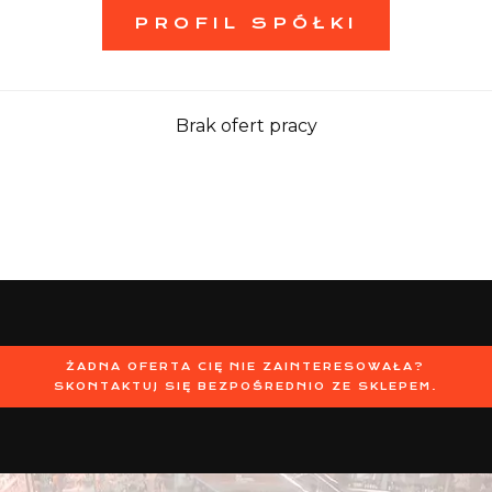
PROFIL SPÓŁKI
Brak ofert pracy
ŻADNA OFERTA CIĘ NIE ZAINTERESOWAŁA?
SKONTAKTUJ SIĘ BEZPOŚREDNIO ZE SKLEPEM.