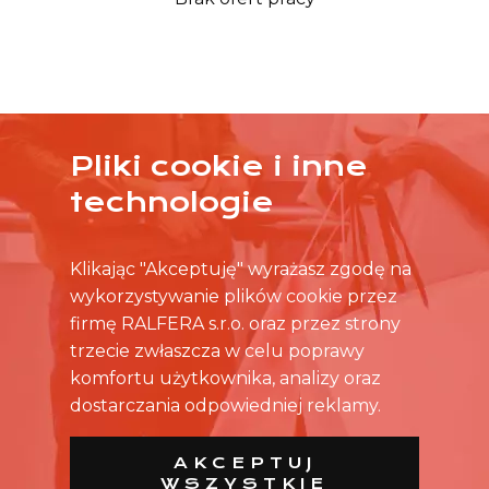
Pliki cookie i inne
ŻADNA OFERTA CIĘ NIE ZAINTERESOWAŁA?
technologie
SKONTAKTUJ SIĘ BEZPOŚREDNIO ZE SKLEPEM.
Klikając "Akceptuję" wyrażasz zgodę na
wykorzystywanie plików cookie przez
firmę RALFERA s.r.o. oraz przez strony
trzecie zwłaszcza w celu poprawy
komfortu użytkownika, analizy oraz
dostarczania odpowiedniej reklamy.
AKCEPTUJ
WSZYSTKIE