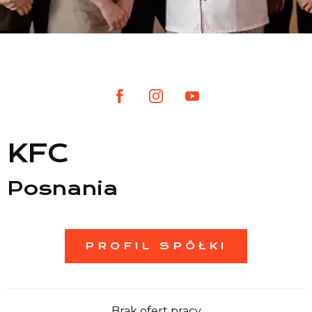
Lista sklepów
Lista CH
Informacje
KFC
Posnania
PROFIL SPÓŁKI
Brak ofert pracy