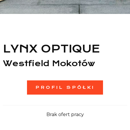
Lista sklepów
Lista CH
Informacje
LYNX OPTIQUE
Westfield Mokotów
PROFIL SPÓŁKI
Brak ofert pracy