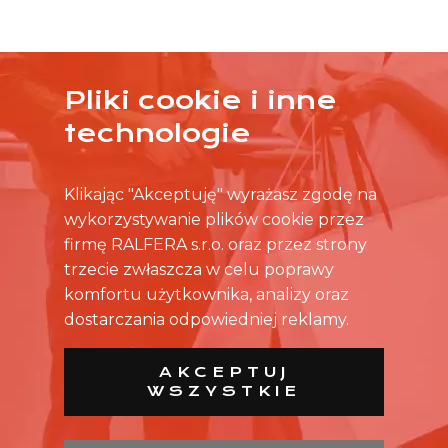
Pliki cookie i inne
ŻADNA OFERTA CIĘ NIE ZAINTERESOWAŁA?
technologie
SKONTAKTUJ SIĘ BEZPOŚREDNIO ZE SKLEPEM.
Klikając "Akceptuję" wyrażasz zgodę na
wykorzystywanie plików cookie przez
firmę RALFERA s.r.o. oraz przez strony
trzecie zwłaszcza w celu poprawy
komfortu użytkownika, analizy oraz
dostarczania odpowiedniej reklamy.
AKCEPTUJ
WSZYSTKIE