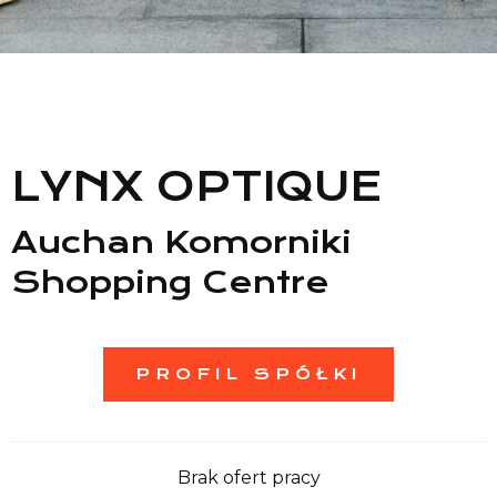
Lista sklepów
Lista CH
LYNX OPTIQUE
Informacje
Auchan Komorniki
Shopping Centre
PROFIL SPÓŁKI
Brak ofert pracy