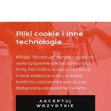
Pliki cookie i inne
ŻADNA OFERTA CIĘ NIE ZAINTERESOWAŁA?
technologie
SKONTAKTUJ SIĘ BEZPOŚREDNIO ZE SKLEPEM.
Klikając "Akceptuję" wyrażasz zgodę na
wykorzystywanie plików cookie przez
firmę RALFERA s.r.o. oraz przez strony
trzecie zwłaszcza w celu poprawy
komfortu użytkownika, analizy oraz
dostarczania odpowiedniej reklamy.
AKCEPTUJ
WSZYSTKIE