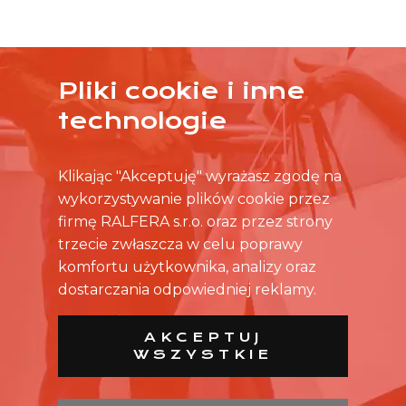
Pliki cookie i inne
ŻADNA OFERTA CIĘ NIE ZAINTERESOWAŁA?
technologie
SKONTAKTUJ SIĘ BEZPOŚREDNIO ZE SKLEPEM.
Klikając "Akceptuję" wyrażasz zgodę na
wykorzystywanie plików cookie przez
firmę RALFERA s.r.o. oraz przez strony
trzecie zwłaszcza w celu poprawy
komfortu użytkownika, analizy oraz
dostarczania odpowiedniej reklamy.
AKCEPTUJ
WSZYSTKIE