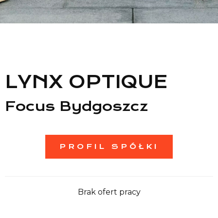
Lista sklepów
Lista CH
Informacje
LYNX OPTIQUE
Focus Bydgoszcz
PROFIL SPÓŁKI
Brak ofert pracy