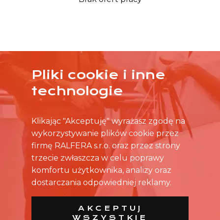
Pliki cookie i inne
ŻADNA OFERTA CIĘ NIE ZAINTERESOWAŁA?
technologie
SKONTAKTUJ SIĘ BEZPOŚREDNIO ZE SKLEPEM.
Klikając "Akceptuję" wyrażasz zgodę na
wykorzystywanie plików cookie przez
firmę RALFERA s.r.o. oraz przez strony
trzecie zwłaszcza w celu poprawy
komfortu użytkownika, analizy oraz
dostarczania odpowiedniej reklamy.
AKCEPTUJ
WSZYSTKIE