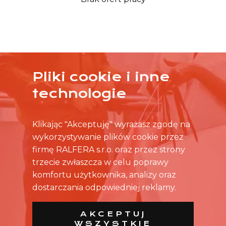
Pliki cookie i inne
ŻADNA OFERTA CIĘ NIE ZAINTERESOWAŁA?
technologie
SKONTAKTUJ SIĘ BEZPOŚREDNIO ZE SKLEPEM.
Klikając "Akceptuję" wyrażasz zgodę na
wykorzystywanie plików cookie przez
firmę RALFERA s.r.o. oraz przez strony
trzecie zwłaszcza w celu poprawy
komfortu użytkownika, analizy oraz
dostarczania odpowiedniej reklamy.
AKCEPTUJ
WSZYSTKIE