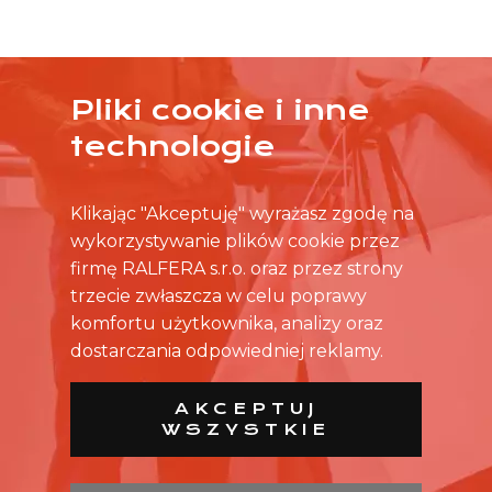
Pliki cookie i inne
ŻADNA OFERTA CIĘ NIE ZAINTERESOWAŁA?
technologie
SKONTAKTUJ SIĘ BEZPOŚREDNIO ZE SKLEPEM.
Klikając "Akceptuję" wyrażasz zgodę na
wykorzystywanie plików cookie przez
firmę RALFERA s.r.o. oraz przez strony
trzecie zwłaszcza w celu poprawy
komfortu użytkownika, analizy oraz
dostarczania odpowiedniej reklamy.
AKCEPTUJ
WSZYSTKIE