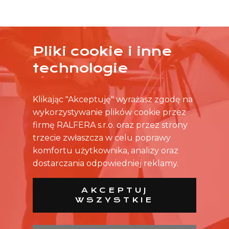
Pliki cookie i inne
ŻADNA OFERTA CIĘ NIE ZAINTERESOWAŁA?
technologie
SKONTAKTUJ SIĘ BEZPOŚREDNIO ZE SKLEPEM.
Klikając "Akceptuję" wyrażasz zgodę na
wykorzystywanie plików cookie przez
firmę RALFERA s.r.o. oraz przez strony
trzecie zwłaszcza w celu poprawy
komfortu użytkownika, analizy oraz
dostarczania odpowiedniej reklamy.
AKCEPTUJ
WSZYSTKIE